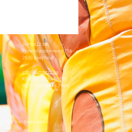
JumpzZz.be
Provinciesteenweg 756
2530 boechout
info@jumpzzz.be
KBO: BE0819.486.583
BE71 7340 6816 7969
. BTW niet toepasselijk.