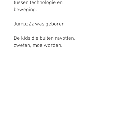
tussen technologie en
beweging.
JumpzZz was geboren
De kids die buiten ravotten,
zweten, moe worden.
Want zeg nu zelf, wat is er als
kind beter dan een jumpzZz'ke
te doen op een cool
springkasteel, met al zijn
vrienden op een mooie zonnige
dag? Daar kan toch geen
videogame tegenop.​