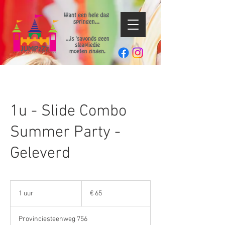
1u - Slide Combo
Summer Party -
Geleverd
65
euro
1 uur
1
€ 65
u
u
Provinciesteenweg 756