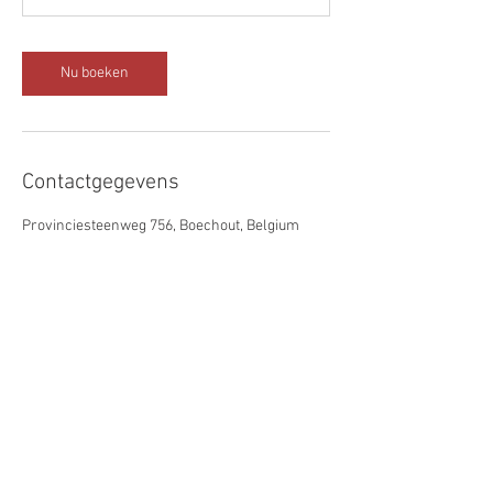
Nu boeken
Contactgegevens
Provinciesteenweg 756, Boechout, Belgium
JumpzZz is een kleine onderneming
onderworpen aan de vrijstellingsregeling